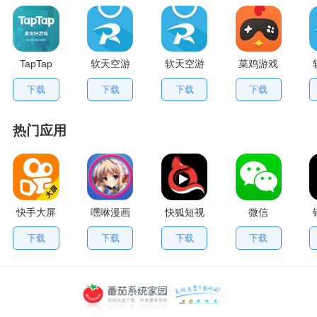
TapTap
软天空游
软天空游
菜鸡游戏
V2.84.0
戏盒应用
戏大全
不用排队
下载
下载
下载
下载
手机版
App
版
热门应用
快手大屏
嘿咻漫画
快狐短视
微信
版
频
下载
下载
下载
下载