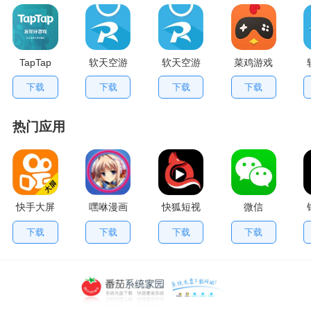
TapTap
软天空游
软天空游
菜鸡游戏
V2.84.0
戏盒应用
戏大全
不用排队
下载
下载
下载
下载
手机版
App
版
热门应用
快手大屏
嘿咻漫画
快狐短视
微信
版
频
下载
下载
下载
下载