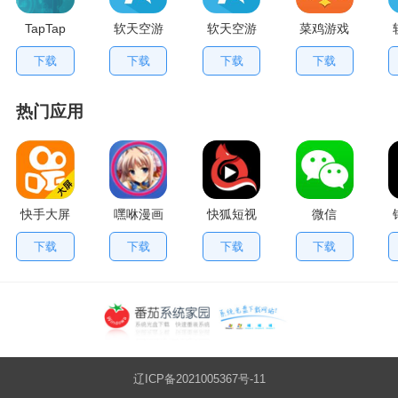
TapTap
软天空游
软天空游
菜鸡游戏
V2.84.0
戏盒应用
戏大全
不用排队
下载
下载
下载
下载
手机版
App
版
热门应用
快手大屏
嘿咻漫画
快狐短视
微信
版
频
下载
下载
下载
下载
辽ICP备2021005367号-11