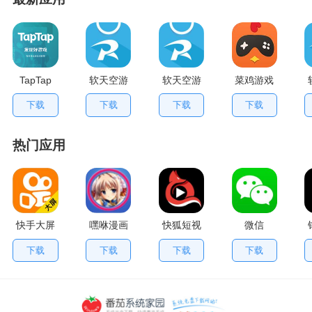
TapTap
软天空游
软天空游
菜鸡游戏
V2.84.0
戏盒应用
戏大全
不用排队
下载
下载
下载
下载
手机版
App
版
热门应用
快手大屏
嘿咻漫画
快狐短视
微信
版
频
下载
下载
下载
下载