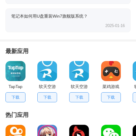
笔记本如何用U盘重装Win7旗舰版系统？
2025-01-16
最新应用
TapTap
软天空游
软天空游
菜鸡游戏
V2.84.0
戏盒应用
戏大全
不用排队
下载
下载
下载
下载
手机版
App
版
热门应用