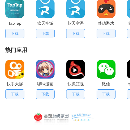
TapTap
软天空游
软天空游
菜鸡游戏
V2.84.0
戏盒应用
戏大全
不用排队
下载
下载
下载
下载
手机版
App
版
热门应用
快手大屏
嘿咻漫画
快狐短视
微信
版
频
下载
下载
下载
下载