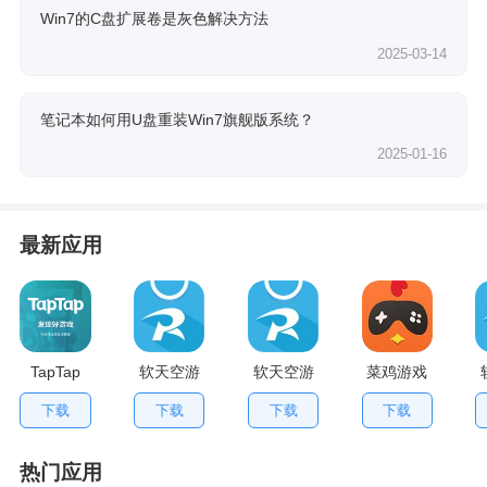
Win7的C盘扩展卷是灰色解决方法
2025-03-14
笔记本如何用U盘重装Win7旗舰版系统？
2025-01-16
最新应用
TapTap
软天空游
软天空游
菜鸡游戏
V2.84.0
戏盒应用
戏大全
不用排队
下载
下载
下载
下载
手机版
App
版
热门应用