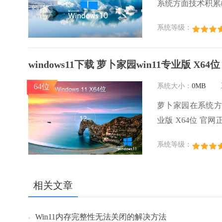
系统方面技术积累
系统口碑得到许多
系统等级：
款稳定流畅的系统
卜家园win10国
windows11下载 萝卜家园win11专业版 X64
64位
系统大小：
0MB
萝卜家园在系统方面
业版 X64位 
的加速，使得软件
系统等级：
略，WINDOW
件和软件，运行环
相关文章
Win11内存完整性无法关闭的解决方法