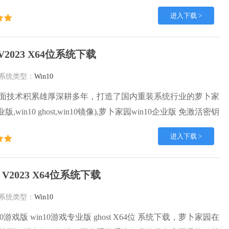
，优化了系统、驱动对硬件的加速，加固了系统安全策略，运
进入下载 >
定。
2023 X64位系统下载
系统类型：
Win10
面技术积累雄厚深耕多年，打造了国内重装系统行业的萝卜家
版,win10 ghost,win10镜像),萝卜家园win10企业版 免激活密钥
t镜像 X64位系统下载,其系统口碑得到许多人认可，积累了广大的
进入下载 >
园win10纯净版是一款稳定流畅的系统,一直以来都以用户为中
in10团队推出的萝卜家园
 V2023 X64位系统下载
系统类型：
Win10
10游戏版 win10游戏专业版 ghost X64位 系统下载，萝卜家园在