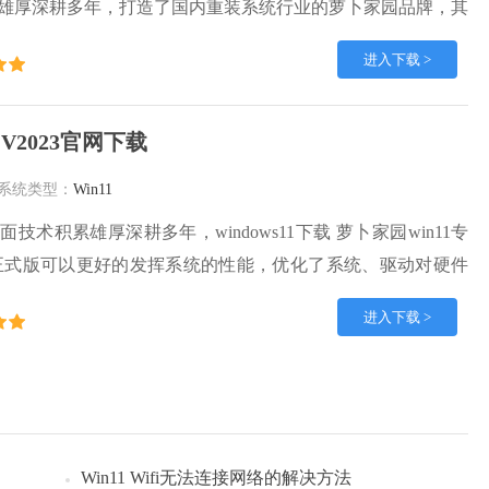
雄厚深耕多年，打造了国内重装系统行业的萝卜家园品牌，其
人认可，积累了广大的用户群体，萝卜家园win10纯净版是一
进入下载 >
,一直以来都以用户为中心，是由萝卜家园win10团队推出的萝
内镜像版，基于国内用户的习惯，做
位 V2023官网下载
系统类型：
Win11
技术积累雄厚深耕多年，windows11下载 萝卜家园win11专
官网正式版可以更好的发挥系统的性能，优化了系统、驱动对硬件
在WINDOWS11系统中运行得更加流畅，加固了系统安全策
进入下载 >
S11系统在家用办公上跑分表现都是非常优秀，完美的兼容各种硬
境安全可靠稳定。
Win11 Wifi无法连接网络的解决方法