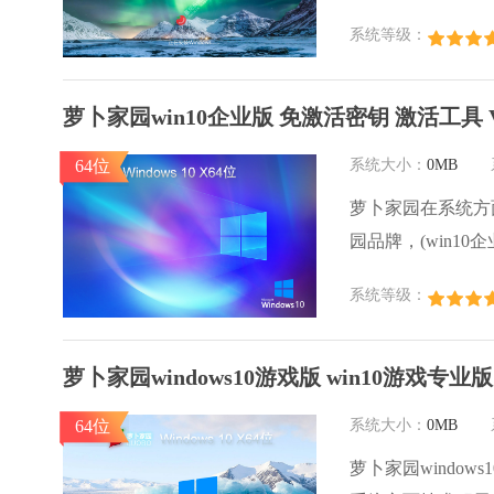
的发挥系统的性能
系统等级：
行环境安全可靠稳
萝卜家园win10企业版 免激活密钥 激活工具 V
64位
系统大小：
0MB
萝卜家园在系统方
园品牌，(win10企业
激活工具 ghos
系统等级：
用户群体，萝卜家
心，是由萝卜家园w
萝卜家园windows10游戏版 win10游戏专业版
64位
系统大小：
0MB
萝卜家园windows