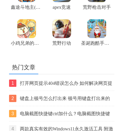
鑫途斗地主(大奖赛)
apex竞速
荒野枪击对手
小鸡兄弟的爆米花店铺
荒野行动
圣诞跑酷手机版
热门文章
1
打开网页提示404错误怎么办 如何解决网页提
示404错误【详解】
2
键盘上顿号怎么打出来 顿号用键盘打出来的
两种方法
3
电脑截图快捷键ctrl加什么？电脑截图快捷键
ctrl组合使用方法
4
两款真实有效的Windows11永久激活工具 附激