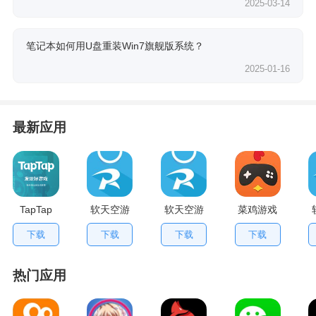
2025-03-14
笔记本如何用U盘重装Win7旗舰版系统？
2025-01-16
最新应用
TapTap
软天空游
软天空游
菜鸡游戏
V2.84.0
戏盒应用
戏大全
不用排队
下载
下载
下载
下载
手机版
App
版
热门应用