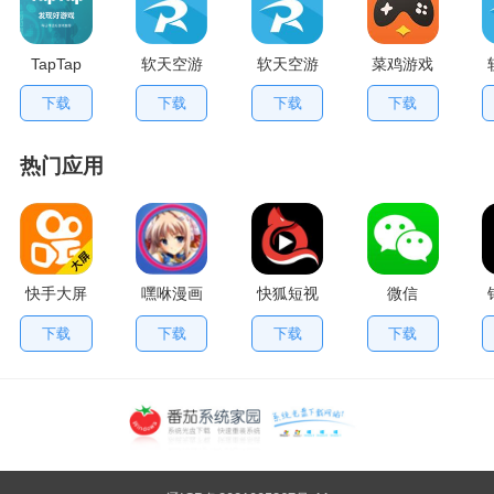
TapTap
软天空游
软天空游
菜鸡游戏
V2.84.0
戏盒应用
戏大全
不用排队
下载
下载
下载
下载
手机版
App
版
热门应用
快手大屏
嘿咻漫画
快狐短视
微信
版
频
下载
下载
下载
下载