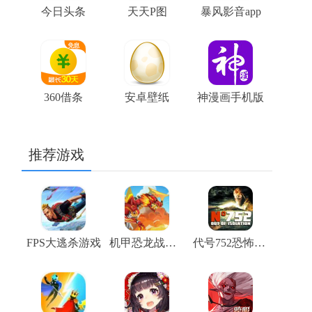
今日头条
天天P图
暴风影音app
360借条
安卓壁纸
神漫画手机版
推荐游戏
FPS大逃杀游戏
机甲恐龙战斗群
代号752恐怖生存单机版