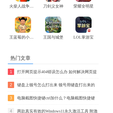
火柴人战争王座
刀剑义女神
荣耀全明星
王蓝莓的小卖部游戏
王国与城堡
LOL掌游宝
热门文章
1
打开网页提示404错误怎么办 如何解决网页提
示404错误【详解】
2
键盘上顿号怎么打出来 顿号用键盘打出来的
两种方法
3
电脑截图快捷键ctrl加什么？电脑截图快捷键
ctrl组合使用方法
4
两款真实有效的Windows11永久激活工具 附激