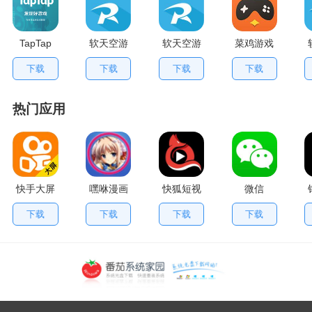
TapTap
软天空游
软天空游
菜鸡游戏
V2.84.0
戏盒应用
戏大全
不用排队
下载
下载
下载
下载
手机版
App
版
热门应用
快手大屏
嘿咻漫画
快狐短视
微信
版
频
下载
下载
下载
下载