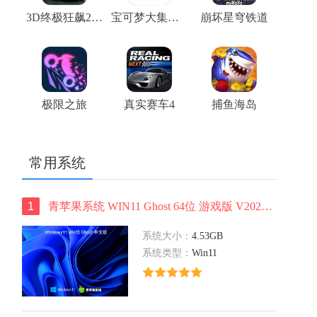
3D终极狂飙2(高清版)
宝可梦大集结正版
崩坏星穹铁道
极限之旅
真实赛车4
捕鱼海岛
常用系统
1
青苹果系统 WIN11 Ghost 64位 游戏版 V2022.03
系统大小：
4.53GB
系统类型：
Win11