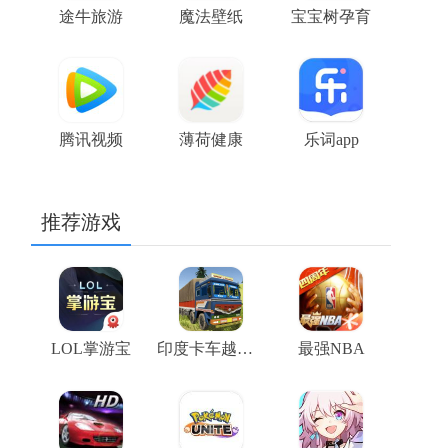
途牛旅游
魔法壁纸
宝宝树孕育
腾讯视频
薄荷健康
乐词app
推荐游戏
LOL掌游宝
印度卡车越野模拟器
最强NBA