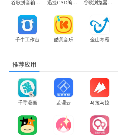
谷歌拼音输入法3.0
迅捷CAD编辑器软件
谷歌浏览器稳定版 stable 104.0.5112.81 chrome下载
千牛工作台
酷我音乐
金山毒霸
推荐应用
千寻漫画
监理云
马拉马拉