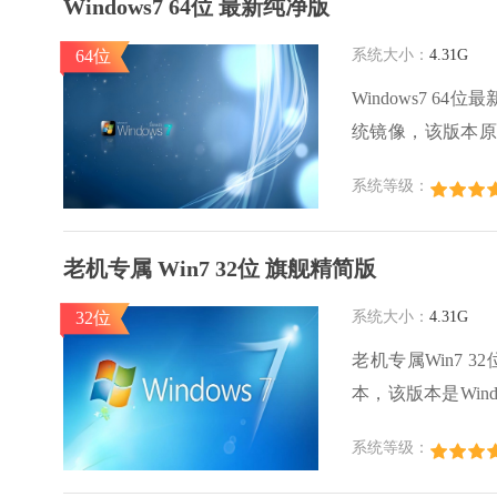
Windows7 64位 最新纯净版
64位
系统大小：
4.31G
Windows7 
统镜像，该版本原
净版系统镜像优化
系统等级：
板和设备驱动，即
老机专属 Win7 32位 旗舰精简版
32位
系统大小：
4.31G
老机专属Win7 
本，该版本是Win
能够在资源受限的
系统等级：
统镜像经过精简和
时间使用。