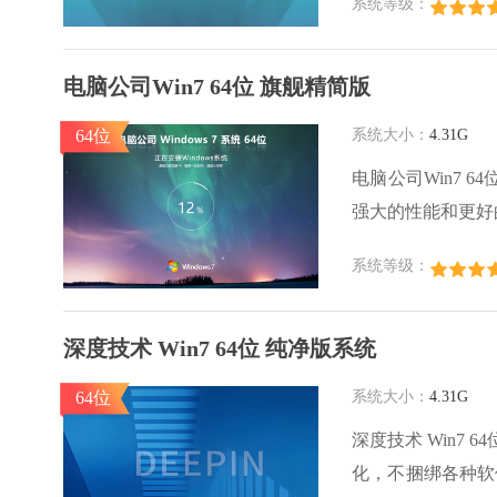
系统等级：
安全性高，可放心
电脑公司Win7 64位 旗舰精简版
64位
系统大小：
4.31G
​电脑公司Win7
强大的性能和更好
功能，安装后不容
系统等级：
家园下载。
深度技术 Win7 64位 纯净版系统
64位
系统大小：
4.31G
深度技术 Win7
化，不捆绑各种软件