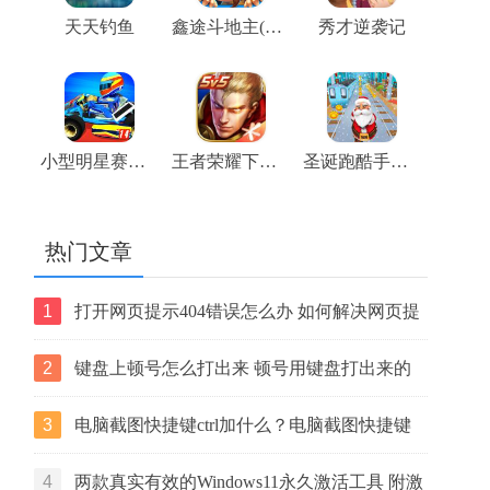
天天钓鱼
鑫途斗地主(大奖赛)
秀才逆袭记
小型明星赛车手机版
王者荣耀下载游戏安装
圣诞跑酷手机版
热门文章
1
打开网页提示404错误怎么办 如何解决网页提
示404错误【详解】
2
键盘上顿号怎么打出来 顿号用键盘打出来的
两种方法
3
电脑截图快捷键ctrl加什么？电脑截图快捷键
ctrl组合使用方法
4
两款真实有效的Windows11永久激活工具 附激