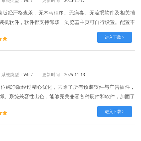
系统类型：
Win7
更新时间：
2025-11-17
旗舰精简版经严格查杀，无木马程序、无病毒、无流氓软件及相关插
装机软件，软件都支持卸载，浏览器主页可自行设置。配置不
完美运行，新机器当然也可以。欢迎来番茄系统家园下载。
进入下载 >
系统类型：
Win7
更新时间：
2025-11-13
统64位纯净版经过精心优化，去除了所有预装软件与广告插件，
绑。系统兼容性出色，能够完美兼容各种硬件和软件，加固了
行环境安全可靠稳定。安装全程无人值守，不超过10分钟就能
进入下载 >
求稳定、高效且厌恶广告的用户使用。