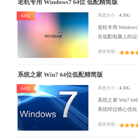
老机专用 Windows7 64位 低配精简版
64位
系统大小：
4.31G
老机专用 Wind
在低配电脑上的运
畅地运行，满足日
系统等级：
园下载。
系统之家 Win7 64位低配精简版
64位
系统大小：
4.31G
系统之家 Win7
系统经过精心优化
之家 Win7 6
系统等级：
娱乐使用需求。系