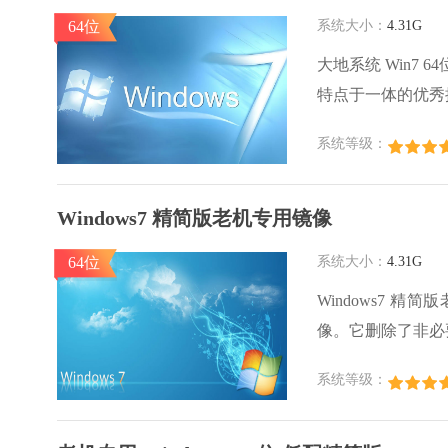
64位
系统大小：
4.31G
大地系统 Win7
特点于一体的优秀
定。拥有美观的用
系统等级：
番茄系统家园下载
Windows7 精简版老机专用镜像
64位
系统大小：
4.31G
Windows7
像。它删除了非必
过程简便快捷，即使
系统等级：
能够完美地兼容各