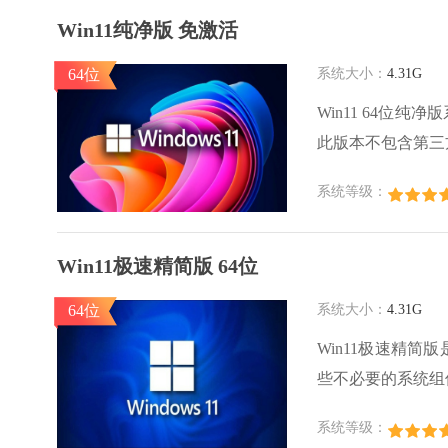
Win11纯净版 免激活
64位
系统大小：
4.31G
Win11 64位
此版本不包含第三
需要优化计算机性
系统等级：
活，用户安装后无
用户的操作复杂性
Win11极速精简版 64位
64位
系统大小：
4.31G
Win11极速精简
些不必要的系统组
Win11 64位精
系统等级：
化，使得操作更加