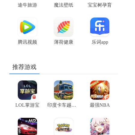
途牛旅游
魔法壁纸
宝宝树孕育
腾讯视频
薄荷健康
乐词app
推荐游戏
LOL掌游宝
印度卡车越野模拟器
最强NBA