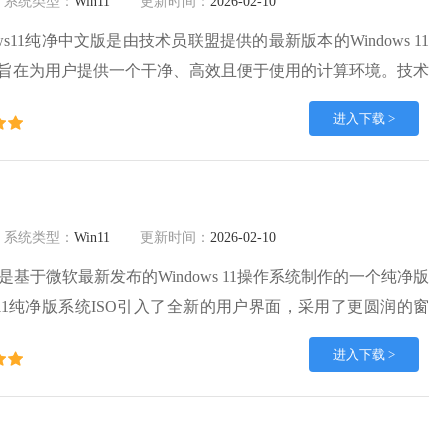
系统类型：
Win11
更新时间：
2026-02-10
ws11纯净中文版是由技术员联盟提供的最新版本的Windows 11
旨在为用户提供一个干净、高效且便于使用的计算环境。技术
s11 64位纯净版该镜像无多余预装软件，用户可以根据需求自由安
进入下载 >
供了全面的防病毒和恶意软件保护，保障用户系统安全。
系统类型：
Win11
更新时间：
2026-02-10
纯净版是基于微软最新发布的Windows 11操作系统制作的一个纯净版
n11纯净版系统ISO引入了全新的用户界面，采用了更圆润的窗
任务栏和全新的开始菜单，整体视觉风格更加现代化。提供了
进入下载 >
帮助用户顺利完成系统的安装和配置。