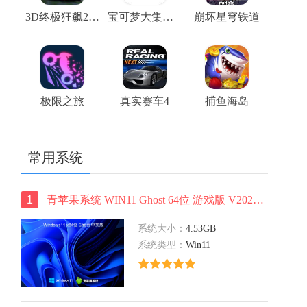
3D终极狂飙2(高清版)
宝可梦大集结正版
崩坏星穹铁道
极限之旅
真实赛车4
捕鱼海岛
常用系统
1
青苹果系统 WIN11 Ghost 64位 游戏版 V2022.03
系统大小：
4.53GB
系统类型：
Win11