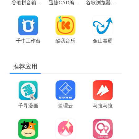
谷歌拼音输入法3.0
迅捷CAD编辑器软件
谷歌浏览器稳定版 stable 104.0.5112.81 chrome下载
千牛工作台
酷我音乐
金山毒霸
推荐应用
千寻漫画
监理云
马拉马拉