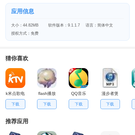
应用信息
大小：44.82MB
软件版本：9.1.1.7
语言：简体中文
授权方式：免费
猜你喜欢
k米点歌电
flash播放
QQ音乐
漫步者煲
脑版
优化
2018 18.41.0
箱信号测
S
下载
下载
下载
下载
(Flump)
试
推荐应用