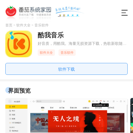
首页
>
软件大全
>
音乐软件
酷我音乐
好音质，用酷我。海量无损资源下载，热歌新歌随时听。一键搜索海量曲库，精心打造权威榜单；自动拉取精准歌词及高清专辑图片；便捷的本地音乐管理及播放；流畅的操作，合理的交互设计，更体现酷我以用户体验为中心的设计理念。与此同时还拥有个性换肤，超炫语音搜索及精准音频指纹识别等独特功能，把百万歌曲装进口袋。 1.新增听书权益，畅听更多内容 2.修复已知问题，提升稳定性 3.更
软件大全
音乐软件
软件下载
界面预览