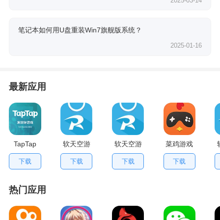
2025-03-14
笔记本如何用U盘重装Win7旗舰版系统？
2025-01-16
最新应用
TapTap
软天空游
软天空游
菜鸡游戏
V2.84.0
戏盒应用
戏大全
不用排队
下载
下载
下载
下载
手机版
App
版
热门应用