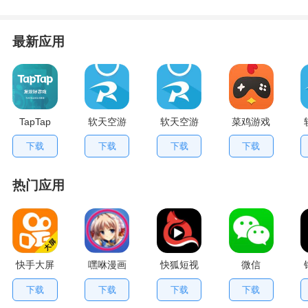
最新应用
TapTap
软天空游
软天空游
菜鸡游戏
V2.84.0
戏盒应用
戏大全
不用排队
下载
下载
下载
下载
手机版
App
版
热门应用
快手大屏
嘿咻漫画
快狐短视
微信
版
频
下载
下载
下载
下载