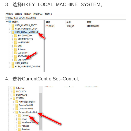
3、选择HKEY_LOCAL_MACHINE--SYSTEM。
4、选择CurrentControlSet--Control。