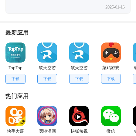
2025-01-16
最新应用
TapTap
软天空游
软天空游
菜鸡游戏
V2.84.0
戏盒应用
戏大全
不用排队
下载
下载
下载
下载
手机版
App
版
热门应用
快手大屏
嘿咻漫画
快狐短视
微信