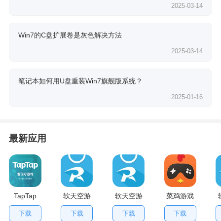
2025-03-14
Win7的C盘扩展卷是灰色解决方法
2025-03-14
笔记本如何用U盘重装Win7旗舰版系统？
2025-01-16
最新应用
TapTap
软天空游
软天空游
菜鸡游戏
V2.84.0
戏盒应用
戏大全
不用排队
下载
下载
下载
下载
手机版
App
版