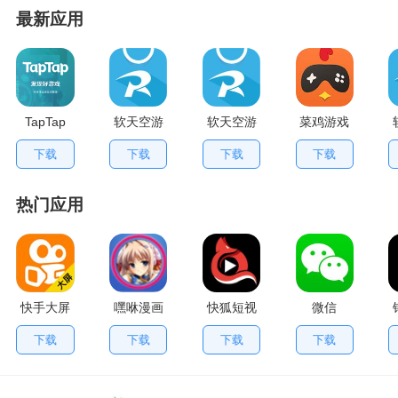
最新应用
TapTap
软天空游
软天空游
菜鸡游戏
V2.84.0
戏盒应用
戏大全
不用排队
下载
下载
下载
下载
手机版
App
版
热门应用
快手大屏
嘿咻漫画
快狐短视
微信
版
频
下载
下载
下载
下载