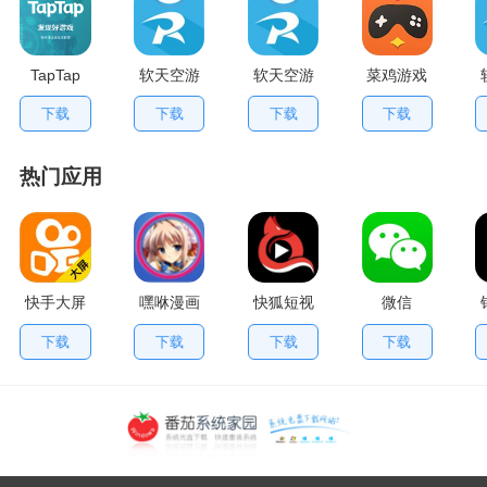
TapTap
软天空游
软天空游
菜鸡游戏
V2.84.0
戏盒应用
戏大全
不用排队
下载
下载
下载
下载
手机版
App
版
热门应用
快手大屏
嘿咻漫画
快狐短视
微信
版
频
下载
下载
下载
下载