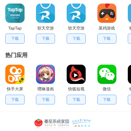
TapTap
软天空游
软天空游
菜鸡游戏
V2.84.0
戏盒应用
戏大全
不用排队
下载
下载
下载
下载
手机版
App
版
热门应用
快手大屏
嘿咻漫画
快狐短视
微信
版
频
下载
下载
下载
下载