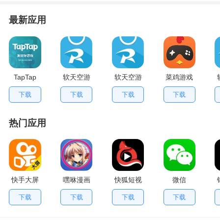
最新应用
TapTap
软天空游
软天空游
菜鸡游戏
V2.84.0
戏盒应用
戏大全
不用排队
下载
下载
下载
下载
手机版
App
版
热门应用
快手大屏
嘿咻漫画
快狐短视
微信
版
频
下载
下载
下载
下载