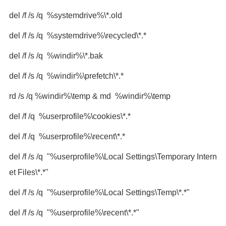
del /f /s /q %systemdrive%\*.old
del /f /s /q %systemdrive%\recycled\*.*
del /f /s /q %windir%\*.bak
del /f /s /q %windir%\prefetch\*.*
rd /s /q %windir%\temp & md %windir%\temp
del /f /q %userprofile%\cookies\*.*
del /f /q %userprofile%\recent\*.*
del /f /s /q "%userprofile%\Local Settings\Temporary Intern
et Files\*.*"
del /f /s /q "%userprofile%\Local Settings\Temp\*.*"
del /f /s /q "%userprofile%\recent\*.*"