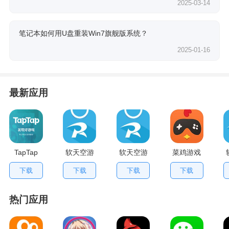
2025-03-14
笔记本如何用U盘重装Win7旗舰版系统？
2025-01-16
最新应用
TapTap
软天空游
软天空游
菜鸡游戏
V2.84.0
戏盒应用
戏大全
不用排队
下载
下载
下载
下载
手机版
App
版
热门应用