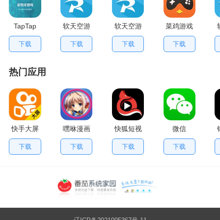
TapTap
软天空游
软天空游
菜鸡游戏
V2.84.0
戏盒应用
戏大全
不用排队
下载
下载
下载
下载
手机版
App
版
热门应用
快手大屏
嘿咻漫画
快狐短视
微信
版
频
下载
下载
下载
下载