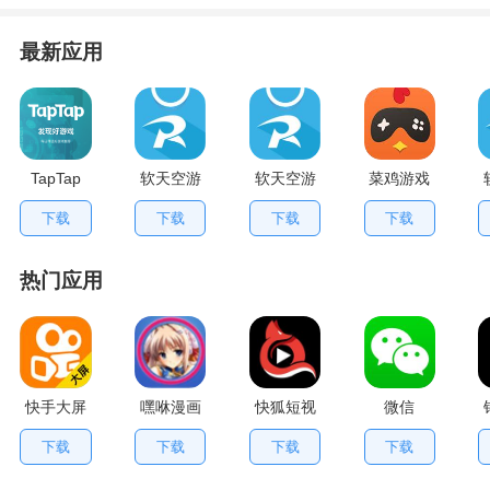
最新应用
TapTap
软天空游
软天空游
菜鸡游戏
V2.84.0
戏盒应用
戏大全
不用排队
下载
下载
下载
下载
手机版
App
版
热门应用
快手大屏
嘿咻漫画
快狐短视
微信
版
频
下载
下载
下载
下载