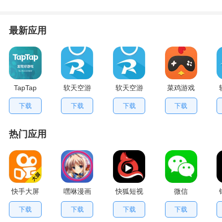
最新应用
TapTap
软天空游
软天空游
菜鸡游戏
V2.84.0
戏盒应用
戏大全
不用排队
下载
下载
下载
下载
手机版
App
版
热门应用
快手大屏
嘿咻漫画
快狐短视
微信
版
频
下载
下载
下载
下载