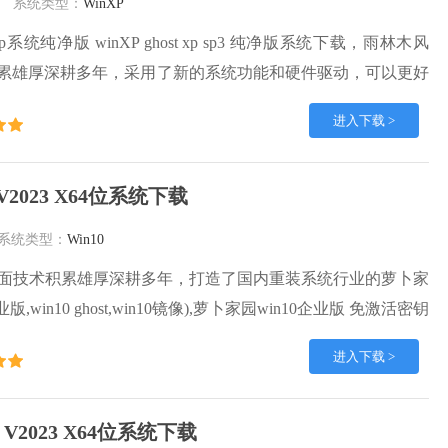
系统类型：
WinXP
系统纯净版 winXP ghost xp sp3 纯净版系统下载，雨林木风
术积累雄厚深耕多年，采用了新的系统功能和硬件驱动，可以更好
，优化了系统、驱动对硬件的加速，加固了系统安全策略，运
进入下载 >
定。
2023 X64位系统下载
系统类型：
Win10
面技术积累雄厚深耕多年，打造了国内重装系统行业的萝卜家
版,win10 ghost,win10镜像),萝卜家园win10企业版 免激活密钥
t镜像 X64位系统下载,其系统口碑得到许多人认可，积累了广大的
进入下载 >
园win10纯净版是一款稳定流畅的系统,一直以来都以用户为中
in10团队推出的萝卜家园
 V2023 X64位系统下载