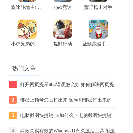
鑫途斗地主(大奖赛)
apex竞速
荒野枪击对手
小鸡兄弟的爆米花店铺
荒野行动
圣诞跑酷手机版
热门文章
1
打开网页提示404错误怎么办 如何解决网页提
示404错误【详解】
2
键盘上顿号怎么打出来 顿号用键盘打出来的
两种方法
3
电脑截图快捷键ctrl加什么？电脑截图快捷键
ctrl组合使用方法
4
两款真实有效的Windows11永久激活工具 附激