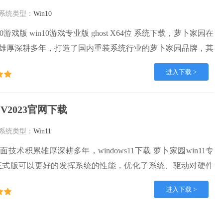
系统类型：
Win10
10游戏版 win10游戏专业版 ghost X64位 系统下载，萝卜家园在
雄厚深耕多年，打造了国内重装系统行业的萝卜家园品牌，其
人认可，积累了广大的用户群体，萝卜家园win10纯净版是一
进入下载 >
,一直以来都以用户为中心，是由萝卜家园win10团队推出的萝
内镜像版，基于国内用户的习惯，做
位 V2023官网下载
系统类型：
Win11
技术积累雄厚深耕多年，windows11下载 萝卜家园win11专
官网正式版可以更好的发挥系统的性能，优化了系统、驱动对硬件
在WINDOWS11系统中运行得更加流畅，加固了系统安全策
进入下载 >
S11系统在家用办公上跑分表现都是非常优秀，完美的兼容各种硬
境安全可靠稳定。