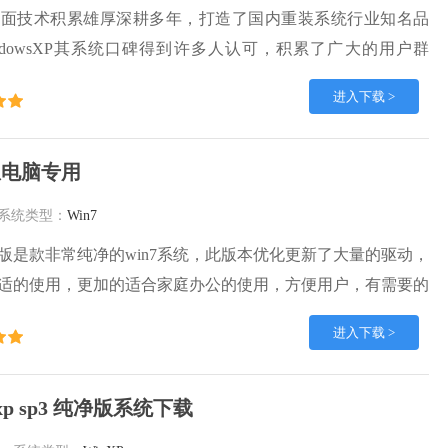
方面技术积累雄厚深耕多年，打造了国内重装系统行业知名品
ndowsXP其系统口碑得到许多人认可，积累了广大的用户群
系统，雨林木风 winxp下载 纯净版 永久激活 winxp ghost
进入下载 >
下载，有需要的朋友速度下载吧。
联想电脑专用
系统类型：
Win7
净版是款非常纯净的win7系统，此版本优化更新了大量的驱动，
适的使用，更加的适合家庭办公的使用，方便用户，有需要的
装吧。
进入下载 >
 xp sp3 纯净版系统下载