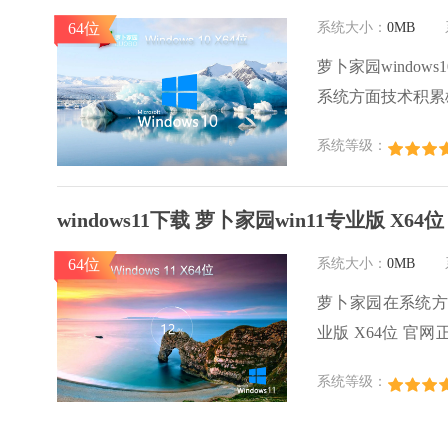
64位
系统大小：
0MB
萝卜家园windows
系统方面技术积累
系统口碑得到许多
系统等级：
款稳定流畅的系统
卜家园win10国
windows11下载 萝卜家园win11专业版 X64
64位
系统大小：
0MB
萝卜家园在系统方面
业版 X64位 
的加速，使得软件
系统等级：
略，WINDOW
件和软件，运行环