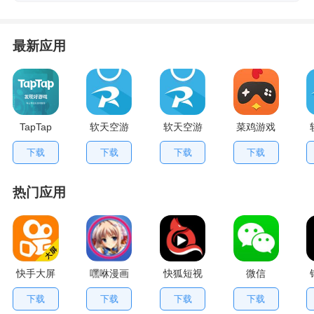
最新应用
TapTap
软天空游
软天空游
菜鸡游戏
V2.84.0
戏盒应用
戏大全
不用排队
下载
下载
下载
下载
手机版
App
版
热门应用
快手大屏
嘿咻漫画
快狐短视
微信
版
频
下载
下载
下载
下载