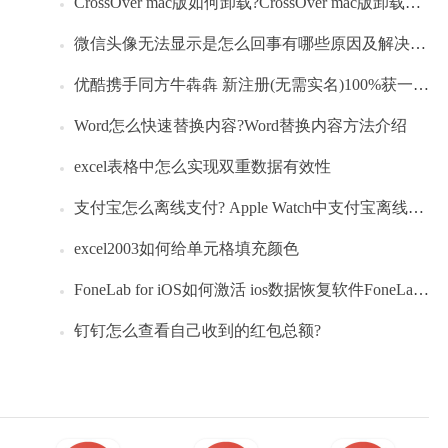
CrossOver mac版如何卸载?CrossOver mac版卸载的两种方法
微信头像无法显示是怎么回事有哪些原因及解决方法
优酷携手同方牛犇犇 新注册(无需实名)100%获一个月优酷vip会员(秒到)
Word怎么快速替换内容?Word替换内容方法介绍
excel表格中怎么实现双重数据有效性
支付宝怎么离线支付? Apple Watch中支付宝离线支付的教程
excel2003如何给单元格填充颜色
FoneLab for iOS如何激活 ios数据恢复软件FoneLab for iOS安装及激活教程
钉钉怎么查看自己收到的红包总额?