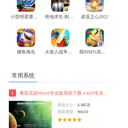
小型明星赛车手机版
绝地求生:刺激战场
诺亚之心2022
捕鱼海岛
火柴人战争王座
我叫MT(高清版)
常用系统
1
番茄花园Win10专业版系统下载 win10专业版 ghost ISOx64位系统下载
系统大小：
4.48GB
系统类型：
Win10