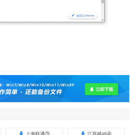
）
上海联通③
江苏移动④