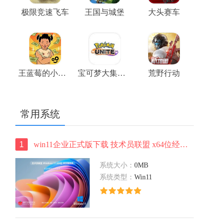
极限竞速飞车
王国与城堡
大头赛车
王蓝莓的小卖部游戏
宝可梦大集结正版
荒野行动
常用系统
1
win11企业正式版下载 技术员联盟 x64位经典版下载 华硕笔记本专用下载
系统大小：
0MB
系统类型：
Win11