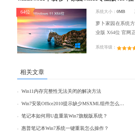
64位
系统大小：
0MB
萝卜家园在系统方面
业版 X64位 
的加速，使得软件
系统等级：
略，WINDOW
件和软件，运行环
相关文章
Win11内存完整性无法关闭的解决方法
Win7安装Office2010提示缺少MSXML组件怎么办？
笔记本如何用U盘重装Win7旗舰版系统？
惠普笔记本Win7系统一键重装怎么操作？