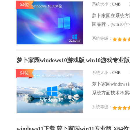
64位
系统大小：
0MB
萝卜家园在系统方
园品牌，(win10企业
激活工具 ghos
系统等级：
用户群体，萝卜家
心，是由萝卜家园w
萝卜家园windows10游戏版 win10游戏专业版
64位
系统大小：
0MB
萝卜家园windows
系统方面技术积累
系统口碑得到许多
系统等级：
款稳定流畅的系统
卜家园win10国
windows11下载 萝卜家园win11专业版 X64