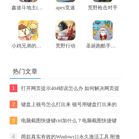
鑫途斗地主(大奖赛)
apex竞速
荒野枪击对手
小鸡兄弟的爆米花店铺
荒野行动
圣诞跑酷手机版
热门文章
1
打开网页提示404错误怎么办 如何解决网页提
示404错误【详解】
2
键盘上顿号怎么打出来 顿号用键盘打出来的
两种方法
3
电脑截图快捷键ctrl加什么？电脑截图快捷键
ctrl组合使用方法
4
两款真实有效的Windows11永久激活工具 附激