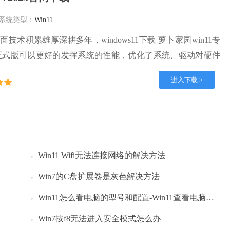
系统类型：
Win11
技术积累雄厚深耕多年，windows11下载 萝卜家园win11专
官网正式版可以更好的发挥系统的性能，优化了系统、驱动对硬件
在WINDOWS11系统中运行得更加流畅，加固了系统安全策
进入下载 >
S11系统在家用办公上跑分表现都是非常优秀，完美的兼容各种硬
境安全可靠稳定。
Win11 Wifi无法连接网络的解决方法
Win7的C盘扩展卷是灰色解决方法
Win11怎么看电脑的型号和配置-Win11查看电脑型号和配置的方法
Win7按f8无法进入安全模式怎么办