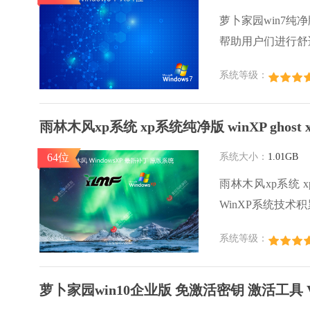
萝卜家园win7纯
帮助用户们进行舒
用户们快来下载安
系统等级：
雨林木风xp系统 xp系统纯净版 winXP ghost
64位
系统大小：
1.01GB
雨林木风xp系统 xp
WinXP系统技
的发挥系统的性能
系统等级：
行环境安全可靠稳
萝卜家园win10企业版 免激活密钥 激活工具 V