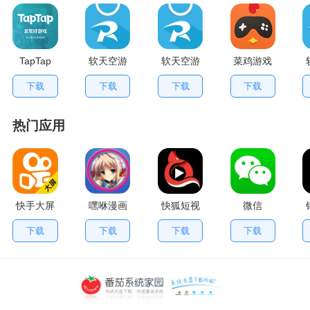
TapTap
软天空游
软天空游
菜鸡游戏
V2.84.0
戏盒应用
戏大全
不用排队
下载
下载
下载
下载
手机版
App
版
热门应用
快手大屏
嘿咻漫画
快狐短视
微信
版
频
下载
下载
下载
下载