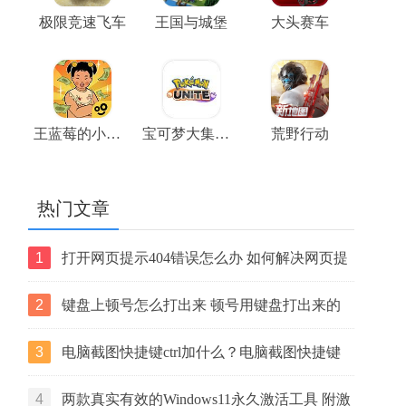
极限竞速飞车
王国与城堡
大头赛车
王蓝莓的小卖部游戏
宝可梦大集结正版
荒野行动
热门文章
1
打开网页提示404错误怎么办 如何解决网页提
示404错误【详解】
2
键盘上顿号怎么打出来 顿号用键盘打出来的
两种方法
3
电脑截图快捷键ctrl加什么？电脑截图快捷键
ctrl组合使用方法
4
两款真实有效的Windows11永久激活工具 附激