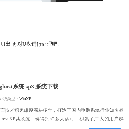
贝出 再对U盘进行处理吧。
ghost系统 sp3 系统下载
系统类型：
WinXP
方面技术积累雄厚深耕多年，打造了国内重装系统行业知名品
ndowsXP其系统口碑得到许多人认可，积累了广大的用户群
系统，雨林木风 winxp下载 纯净版 永久激活 winxp ghost