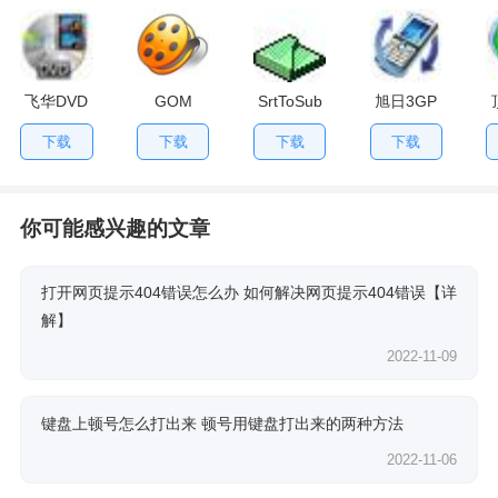
飞华DVD
GOM
SrtToSub
旭日3GP
格式转换
Video
视频格式
下载
下载
下载
下载
器
Converter
转换器
你可能感兴趣的文章
打开网页提示404错误怎么办 如何解决网页提示404错误【详
解】
2022-11-09
键盘上顿号怎么打出来 顿号用键盘打出来的两种方法
2022-11-06