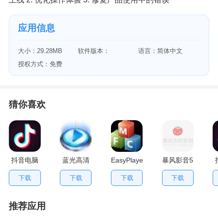
应用信息
大小：29.28MB
软件版本：
语言：简体中文
9.04.1029.1111
授权方式：免费
猜你喜欢
抖音电脑
蓝光高清
EasyPlayerPro(流
暴风影音5
版 1.0.4.782
播放器
媒体播放
下载
下载
下载
下载
(iDeer
器)
Blu-ray
Player)
推荐应用