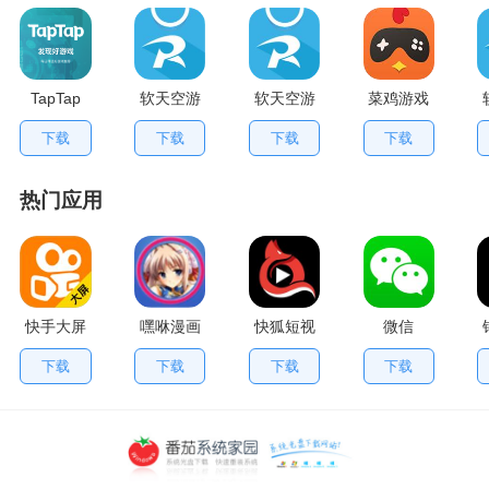
TapTap
软天空游
软天空游
菜鸡游戏
V2.84.0
戏盒应用
戏大全
不用排队
下载
下载
下载
下载
手机版
App
版
热门应用
快手大屏
嘿咻漫画
快狐短视
微信
版
频
下载
下载
下载
下载