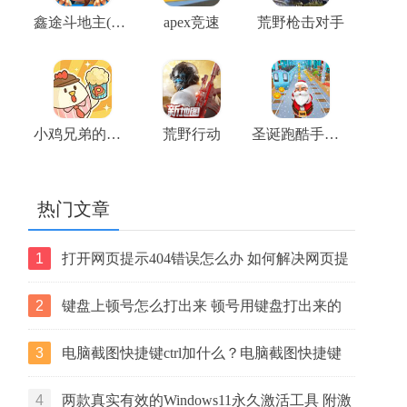
鑫途斗地主(大奖赛)
apex竞速
荒野枪击对手
小鸡兄弟的爆米花店铺
荒野行动
圣诞跑酷手机版
热门文章
1
打开网页提示404错误怎么办 如何解决网页提
示404错误【详解】
2
键盘上顿号怎么打出来 顿号用键盘打出来的
两种方法
3
电脑截图快捷键ctrl加什么？电脑截图快捷键
ctrl组合使用方法
4
两款真实有效的Windows11永久激活工具 附激