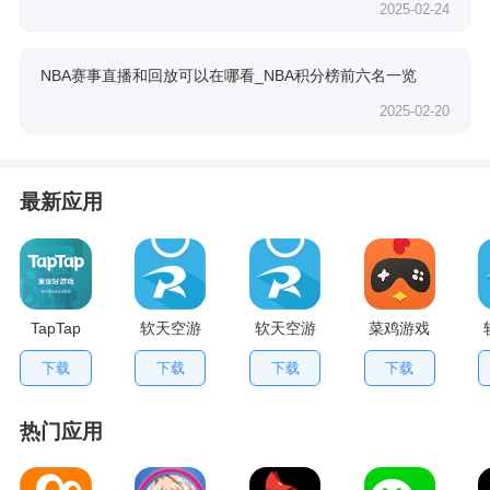
2025-02-24
NBA赛事直播和回放可以在哪看_NBA积分榜前六名一览
2025-02-20
最新应用
TapTap
软天空游
软天空游
菜鸡游戏
V2.84.0
戏盒应用
戏大全
不用排队
下载
下载
下载
下载
手机版
App
版
热门应用