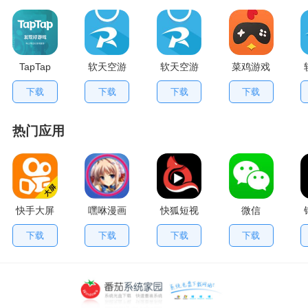
TapTap
软天空游
软天空游
菜鸡游戏
V2.84.0
戏盒应用
戏大全
不用排队
下载
下载
下载
下载
手机版
App
版
热门应用
快手大屏
嘿咻漫画
快狐短视
微信
版
频
下载
下载
下载
下载