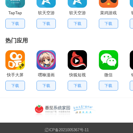
TapTap
软天空游
软天空游
菜鸡游戏
V2.84.0
戏盒应用
戏大全
不用排队
下载
下载
下载
下载
手机版
App
版
热门应用
快手大屏
嘿咻漫画
快狐短视
微信
版
频
下载
下载
下载
下载
辽ICP备2021005367号-11