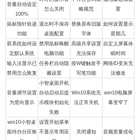
音量自动设定
怎么关闭
略规范
置
100%
鼠标指针轨迹
退出时不保存
替换原有旧版
如何设置显示
功能
桌面配置
字体
星期几
双系统如何设
禁用鼠标唤醒
高级共享设置
自定义屏幕休
定默认系统
电脑功能
无法保存
眠时间
输入法显示已
任务栏自动隐
按W键触发手
网络ID变灰无
禁用怎么恢复
藏设置
写笔功能
法修改
小智桌面开机
音量调节设置
自动启动后提
Win10系统无
win10电脑屏
为竖向显示
示模块初始化
法正常关机
幕变窄了
失败
win10小智桌
设置开始菜单
面待办分区恢
不显示常用应
关闭通知
音频质量优化