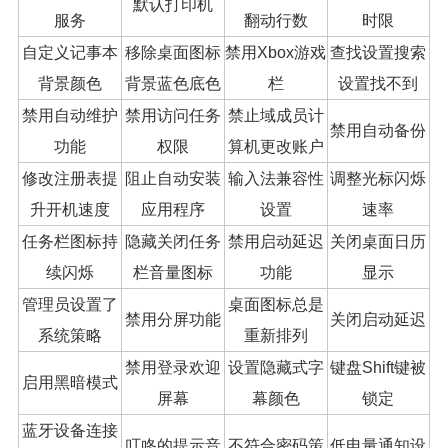
默认打印机
服务
翻动行数
时限
自定义记事本
移除桌面图标
禁用Xbox游戏
查找设置搜索
背景颜色
背景蓝色底色
栏
设置找不到
禁用自动维护
禁用访问任务
禁止域成员计
禁用自动备份
功能
权限
算机更改账户
修改注册表提
阻止自动安装
输入法兼容性
调整光标闪烁
升开机速度
应用程序
设置
速率
任务栏图标持
隐藏关闭任务
禁用启动延迟
关闭桌面日历
续闪烁
栏音量图标
功能
显示
管理员设置了
桌面图标总是
禁用分屏功能
关闭启动延迟
系统策略
重新排列
禁用登录欢迎
设置隐藏式字
键盘Shift键被
启用黑暗模式
屏幕
幕颜色
锁定
蓝牙设备连接
叮咚的提示音
不符合密码策
低电量通知设