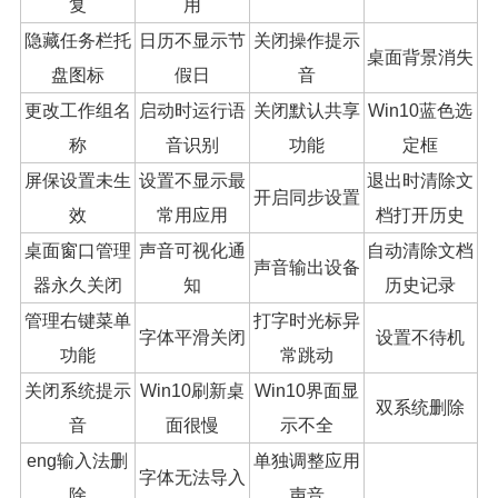
复
用
隐藏任务栏托
日历不显示节
关闭操作提示
桌面背景消失
盘图标
假日
音
更改工作组名
启动时运行语
关闭默认共享
Win10蓝色选
称
音识别
功能
定框
屏保设置未生
设置不显示最
退出时清除文
开启同步设置
效
常用应用
档打开历史
桌面窗口管理
声音可视化通
自动清除文档
声音输出设备
器永久关闭
知
历史记录
管理右键菜单
打字时光标异
字体平滑关闭
设置不待机
功能
常跳动
关闭系统提示
Win10刷新桌
Win10界面显
双系统删除
音
面很慢
示不全
eng输入法删
单独调整应用
字体无法导入
除
声音