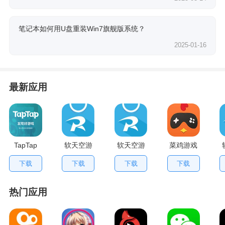
笔记本如何用U盘重装Win7旗舰版系统？
2025-01-16
最新应用
TapTap
软天空游
软天空游
菜鸡游戏
V2.84.0
戏盒应用
戏大全
不用排队
下载
下载
下载
下载
手机版
App
版
热门应用