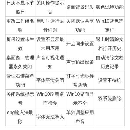
日历不显示节
关闭操作提示
桌面背景消失
颜色滤镜功能
假日
音
更改工作组名
启动时运行语
关闭默认共享
Win10蓝色选
称
音识别
功能
定框
屏保设置未生
设置不显示最
退出时清除文
开启同步设置
效
常用应用
档打开历史
桌面窗口管理
声音可视化通
自动清除文档
声音输出设备
器永久关闭
知
历史记录
管理右键菜单
打字时光标异
字体平滑关闭
设置不待机
功能
常跳动
关闭系统提示
Win10刷新桌
Win10界面显
双系统删除
音
面很慢
示不全
eng输入法删
单独调整应用
字体无法导入
除
声音