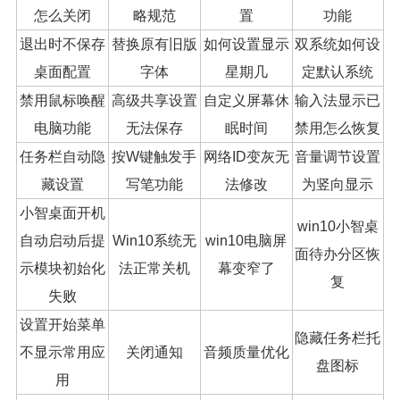
怎么关闭
略规范
置
功能
退出时不保存
替换原有旧版
如何设置显示
双系统如何设
桌面配置
字体
星期几
定默认系统
禁用鼠标唤醒
高级共享设置
自定义屏幕休
输入法显示已
电脑功能
无法保存
眠时间
禁用怎么恢复
任务栏自动隐
按W键触发手
网络ID变灰无
音量调节设置
藏设置
写笔功能
法修改
为竖向显示
小智桌面开机
win10小智桌
自动启动后提
Win10系统无
win10电脑屏
面待办分区恢
示模块初始化
法正常关机
幕变窄了
复
失败
设置开始菜单
隐藏任务栏托
不显示常用应
关闭通知
音频质量优化
盘图标
用