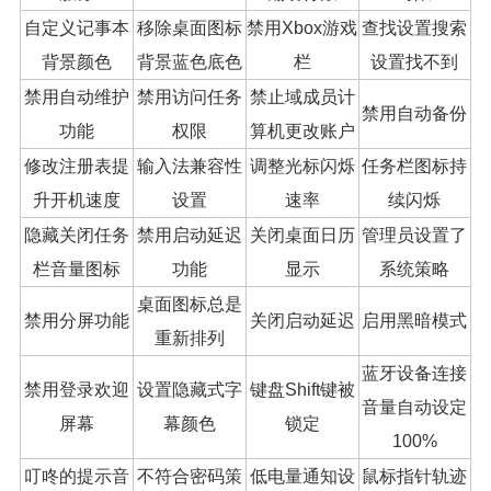
自定义记事本
移除桌面图标
禁用Xbox游戏
查找设置搜索
背景颜色
背景蓝色底色
栏
设置找不到
禁用自动维护
禁用访问任务
禁止域成员计
禁用自动备份
功能
权限
算机更改账户
修改注册表提
输入法兼容性
调整光标闪烁
任务栏图标持
升开机速度
设置
速率
续闪烁
隐藏关闭任务
禁用启动延迟
关闭桌面日历
管理员设置了
栏音量图标
功能
显示
系统策略
桌面图标总是
禁用分屏功能
关闭启动延迟
启用黑暗模式
重新排列
蓝牙设备连接
禁用登录欢迎
设置隐藏式字
键盘Shift键被
音量自动设定
屏幕
幕颜色
锁定
100%
叮咚的提示音
不符合密码策
低电量通知设
鼠标指针轨迹