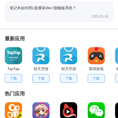
笔记本如何用U盘重装Win7旗舰版系统？
2025-01-16
最新应用
TapTap
软天空游
软天空游
菜鸡游戏
V2.84.0
戏盒应用
戏大全
不用排队
下载
下载
下载
下载
手机版
App
版
热门应用