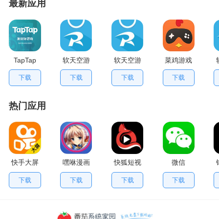
最新应用
TapTap
软天空游
软天空游
菜鸡游戏
V2.84.0
戏盒应用
戏大全
不用排队
下载
下载
下载
下载
手机版
App
版
热门应用
快手大屏
嘿咻漫画
快狐短视
微信
版
频
下载
下载
下载
下载