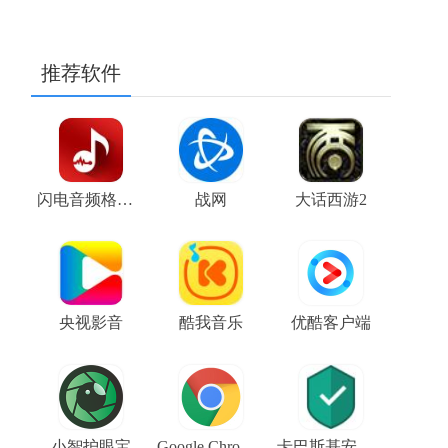
推荐软件
闪电音频格式转换器
战网
大话西游2
央视影音
酷我音乐
优酷客户端
小智护眼宝
Google Chrome浏览器金丝雀版（Google Chrome Canary）V109.0.5414.3 64位下载
卡巴斯基安全软件 KIS