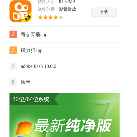
软件大小：
81.62MB
软件分类：
影音播放
下载
2
番茄直播app
3
磁力猫app
4
adobe flash 10.0.0
5
快音