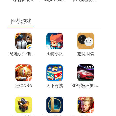
推荐游戏
绝地求生:刺激战场
比特小队
忘忧围棋
最强NBA
天下有贼
3D终极狂飙2(高清版)