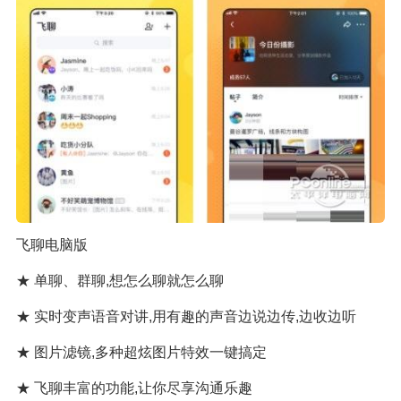
飞聊电脑版
★ 单聊、群聊,想怎么聊就怎么聊
★ 实时变声语音对讲,用有趣的声音边说边传,边收边听
★ 图片滤镜,多种超炫图片特效一键搞定
★ 飞聊丰富的功能,让你尽享沟通乐趣