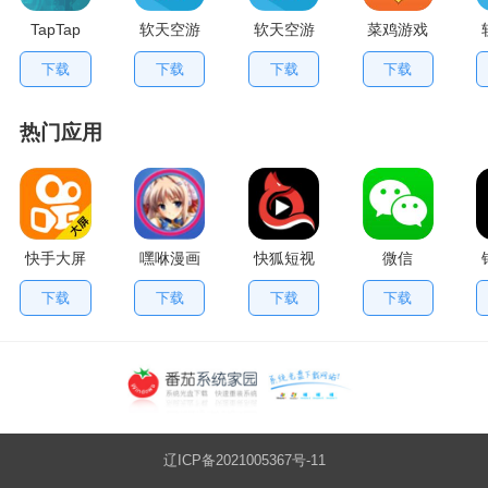
TapTap
软天空游
软天空游
菜鸡游戏
V2.84.0
戏盒应用
戏大全
不用排队
下载
下载
下载
下载
手机版
App
版
热门应用
快手大屏
嘿咻漫画
快狐短视
微信
版
频
下载
下载
下载
下载
辽ICP备2021005367号-11