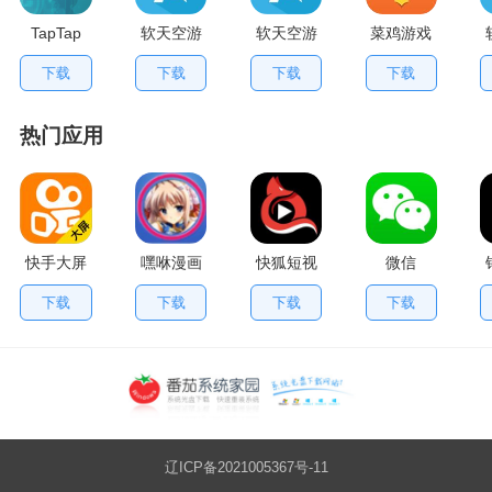
TapTap
软天空游
软天空游
菜鸡游戏
V2.84.0
戏盒应用
戏大全
不用排队
下载
下载
下载
下载
手机版
App
版
热门应用
快手大屏
嘿咻漫画
快狐短视
微信
版
频
下载
下载
下载
下载
辽ICP备2021005367号-11