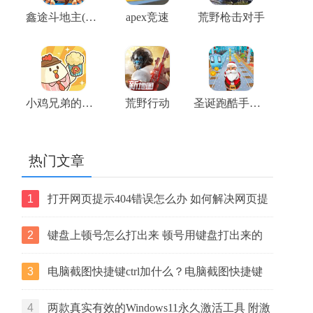
鑫途斗地主(大奖赛)
apex竞速
荒野枪击对手
小鸡兄弟的爆米花店铺
荒野行动
圣诞跑酷手机版
热门文章
1
打开网页提示404错误怎么办 如何解决网页提
示404错误【详解】
2
键盘上顿号怎么打出来 顿号用键盘打出来的
两种方法
3
电脑截图快捷键ctrl加什么？电脑截图快捷键
ctrl组合使用方法
4
两款真实有效的Windows11永久激活工具 附激