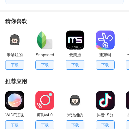
猜你喜欢
米汤姐的
Snapseed
云美摄
速剪辑
相馆
v
下载
下载
下载
下载
推荐应用
WIDE短视
剪影v4.0
米汤姐的
抖音15分
频v2.4.0
最新版
相馆正式
钟内测版
下载
下载
下载
下载
最新版
版